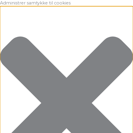
Gå
Marketing
Statistikker
Præferencer
Funktionsdygtig
Administrer samtykke til cookies
til
indholdet