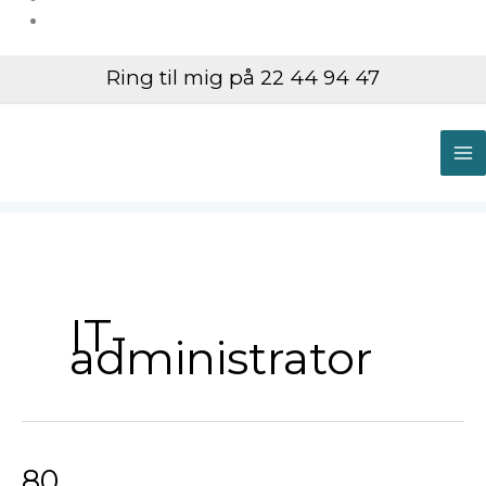
Ring til mig på 22 44 94 47
M
M
IT-
administrator
80
80