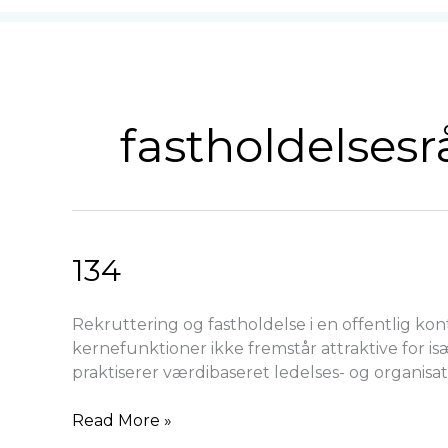
fastholdelsesr
134
134
Rekruttering og fastholdelse i en offentlig k
kernefunktioner ikke fremstår attraktive for i
praktiserer værdibaseret ledelses- og organisa
Read More »