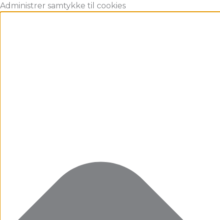
Gå
Marketing
Statistikker
Præferencer
Funktionsdygtig
Administrer samtykke til cookies
til
indholdet