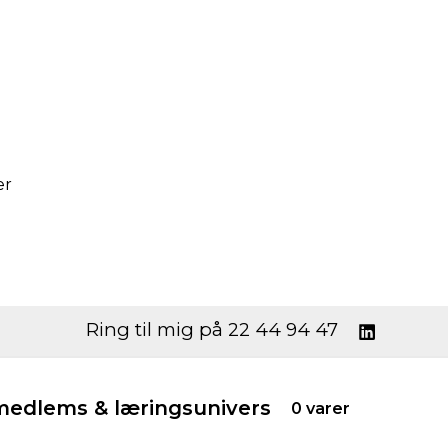
er
Ring til mig på 22 44 94 47
edlems & læringsunivers
0 varer