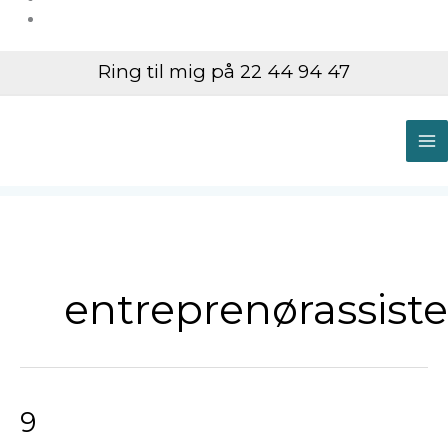
Ring til mig på 22 44 94 47
M
M
entreprenørassist
9
9