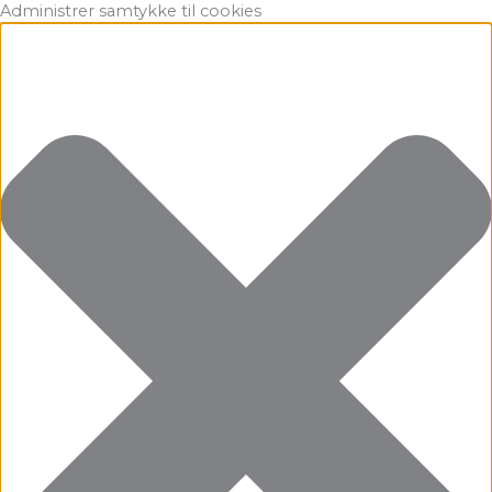
Gå
Marketing
Statistikker
Præferencer
Funktionsdygtig
Administrer samtykke til cookies
til
indholdet