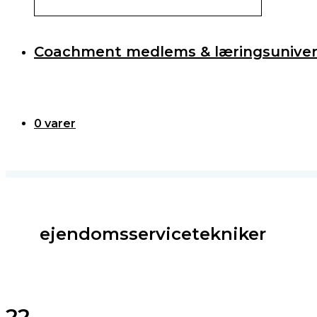
Coachment medlems & læringsuniver
0 varer
ejendomsservicetekniker
22