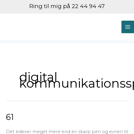
Gå
Ring til mig på 22 44 94 47
til
indholdet
M
M
digital
kommunikationssp
61
61
Det kræver meget mere end en skarp pen og evnen til