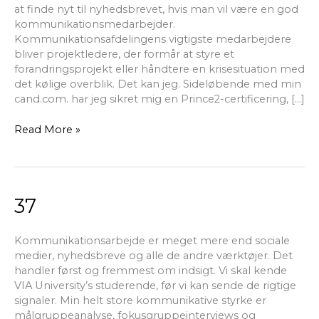
at finde nyt til nyhedsbrevet, hvis man vil være en god
kommunikationsmedarbejder.
Kommunikationsafdelingens vigtigste medarbejdere
bliver projektledere, der formår at styre et
forandringsprojekt eller håndtere en krisesituation med
det kølige overblik. Det kan jeg. Sideløbende med min
cand.com. har jeg sikret mig en Prince2-certificering, […]
Read More »
37
37
Kommunikationsarbejde er meget mere end sociale
medier, nyhedsbreve og alle de andre værktøjer. Det
handler først og fremmest om indsigt. Vi skal kende
VIA University’s studerende, før vi kan sende de rigtige
signaler. Min helt store kommunikative styrke er
målgruppeanalyse, fokusgruppeinterviews og