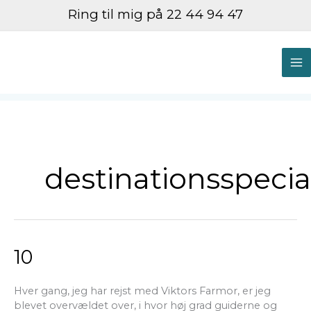
Gå
Ring til mig på 22 44 94 47
til
indholdet
M
M
destinationsspecial
10
10
Hver gang, jeg har rejst med Viktors Farmor, er jeg
blevet overvældet over, i hvor høj grad guiderne og