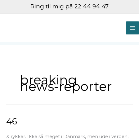
Gå
Ring til mig på 22 44 94 47
til
indholdet
M
M
breaking
news-reporter
46
46
X rykker. Ikke så meget i Danmark, men ude i verden,