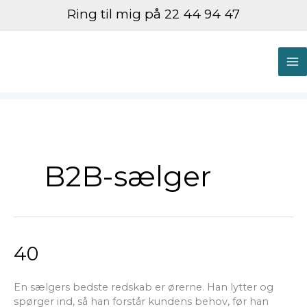
Gå
Ring til mig på 22 44 94 47
til
indholdet
M
M
B2B-sælger
40
40
En sælgers bedste redskab er ørerne. Han lytter og
spørger ind, så han forstår kundens behov, før han