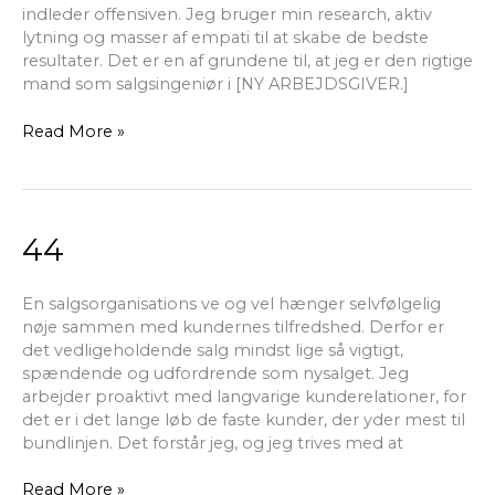
indleder offensiven. Jeg bruger min research, aktiv
lytning og masser af empati til at skabe de bedste
resultater. Det er en af grundene til, at jeg er den rigtige
mand som salgsingeniør i [NY ARBEJDSGIVER.]
Read More »
44
44
En salgsorganisations ve og vel hænger selvfølgelig
nøje sammen med kundernes tilfredshed. Derfor er
det vedligeholdende salg mindst lige så vigtigt,
spændende og udfordrende som nysalget. Jeg
arbejder proaktivt med langvarige kunderelationer, for
det er i det lange løb de faste kunder, der yder mest til
bundlinjen. Det forstår jeg, og jeg trives med at
Read More »