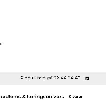
er
Ring til mig på 22 44 94 47
edlems & læringsunivers
0 varer