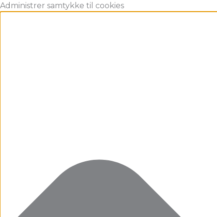
Gå
Marketing
Statistikker
Præferencer
Funktionsdygtig
Administrer samtykke til cookies
til
indholdet