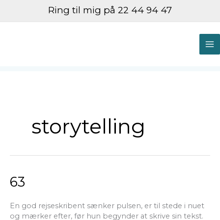
Gå
Ring til mig på 22 44 94 47
til
indholdet
M
M
storytelling
63
63
En god rejseskribent sænker pulsen, er til stede i nuet
og mærker efter, før hun begynder at skrive sin tekst.