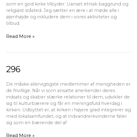
som en god kirke tilbyder. Uanset etnisk baggrund og
religiøst ståsted. Jeg sætter en ære i at møde alle i
øjenhøjde og inkludere dem i vores aktiviteter og
tilbud.
Read More »
296
296
De måske allervigtigste medlemmer af menigheden er
de frivillige. Når vi som ansatte anerkender deres
indsats og skaber stærke relationer til dem, udvikler de
sig til kulturbærere og får en meningsfuld hverdag i
kirken. Udbyttet er, at kirken i højere grad integrerer sig
med lokalsamfundet, og at indvandrerkvinderne føler
sig som en bærende del af
Read More »