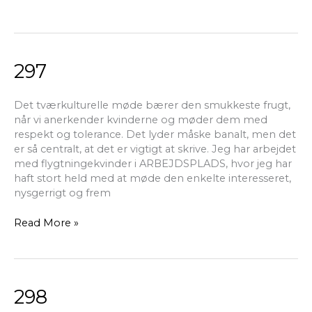
297
297
Det tværkulturelle møde bærer den smukkeste frugt,
når vi anerkender kvinderne og møder dem med
respekt og tolerance. Det lyder måske banalt, men det
er så centralt, at det er vigtigt at skrive. Jeg har arbejdet
med flygtningekvinder i ARBEJDSPLADS, hvor jeg har
haft stort held med at møde den enkelte interesseret,
nysgerrigt og frem
Read More »
298
298