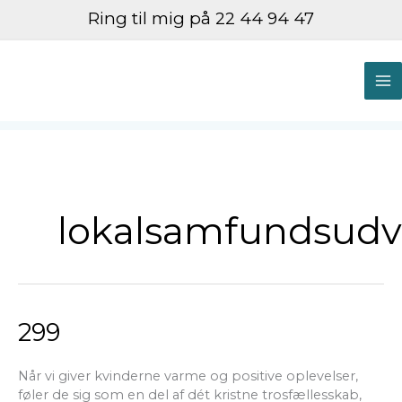
Gå
Ring til mig på 22 44 94 47
til
indholdet
M
M
lokalsamfundsudvi
299
299
Når vi giver kvinderne varme og positive oplevelser,
føler de sig som en del af dét kristne trosfællesskab,