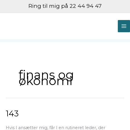
Gå
Ring til mig på 22 44 94 47
til
indholdet
M
M
finans og
økonomi
143
143
Hvis I ansætter mig, får I en rutineret leder, der