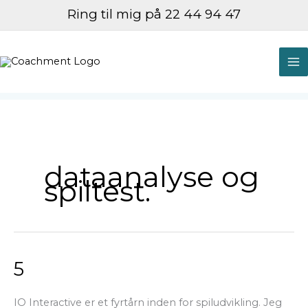
Gå
Ring til mig på 22 44 94 47
til
indholdet
M
M
dataanalyse og
spiltest.
5
5
IO Interactive er et fyrtårn inden for spiludvikling. Jeg