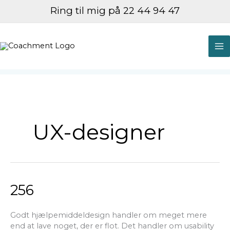
Gå
Ring til mig på 22 44 94 47
til
indholdet
M
M
UX-designer
256
256
Godt hjælpemiddeldesign handler om meget mere
end at lave noget, der er flot. Det handler om usability