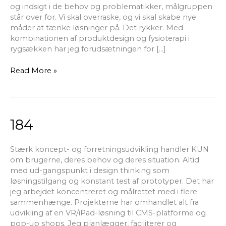
og indsigt i de behov og problematikker, målgruppen
står over for. Vi skal overraske, og vi skal skabe nye
måder at tænke løsninger på. Det rykker. Med
kombinationen af produktdesign og fysioterapi i
rygsækken har jeg forudsætningen for […]
Read More »
184
184
Stærk koncept- og forretningsudvikling handler KUN
om brugerne, deres behov og deres situation. Altid
med ud-gangspunkt i design thinking som
løsningstilgang og konstant test af prototyper. Det har
jeg arbejdet koncentreret og målrettet med i flere
sammenhænge. Projekterne har omhandlet alt fra
udvikling af en VR/iPad-løsning til CMS-platforme og
pop-up shops. Jeg planlægger, faciliterer og