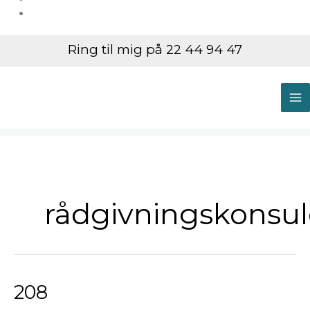
Ring til mig på 22 44 94 47
M
M
rådgivningskonsul
208
208