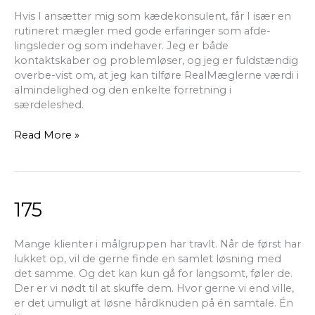
Hvis I ansætter mig som kædekonsulent, får I især en
rutineret mægler med gode erfaringer som afde-
lingsleder og som indehaver. Jeg er både
kontaktskaber og problemløser, og jeg er fuldstændig
overbe-vist om, at jeg kan tilføre RealMæglerne værdi i
almindelighed og den enkelte forretning i
særdeleshed.
Read More »
175
175
Mange klienter i målgruppen har travlt. Når de først har
lukket op, vil de gerne finde en samlet løsning med
det samme. Og det kan kun gå for langsomt, føler de.
Der er vi nødt til at skuffe dem. Hvor gerne vi end ville,
er det umuligt at løsne hårdknuden på én samtale. Én