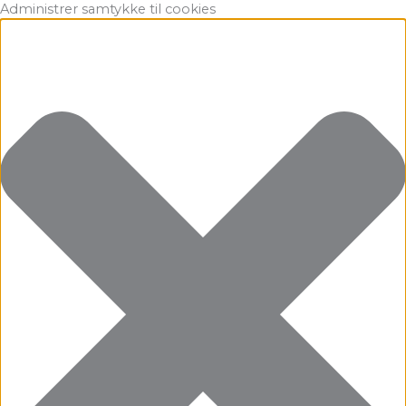
Gå
Marketing
Statistikker
Præferencer
Funktionsdygtig
Administrer samtykke til cookies
til
indholdet