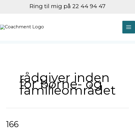
Gå
Ring til mig på 22 44 94 47
til
indholdet
M
M
rådgiver inden
for børne- og
familieområdet
166
166