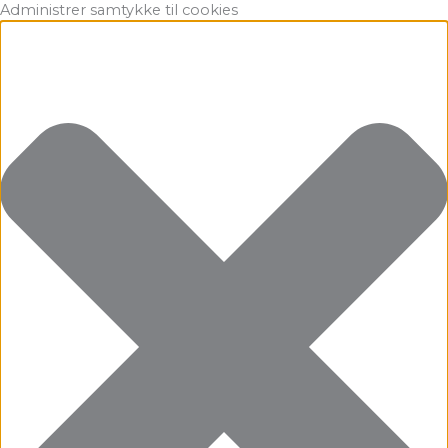
Gå
Marketing
Statistikker
Præferencer
Funktionsdygtig
Administrer samtykke til cookies
til
indholdet