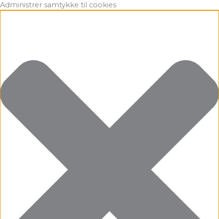
Gå
Marketing
Statistikker
Præferencer
Funktionsdygtig
Administrer samtykke til cookies
til
indholdet