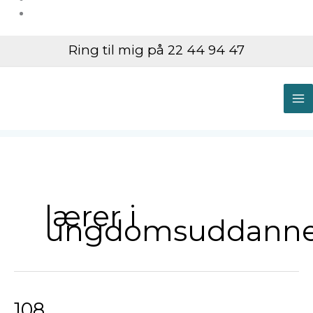
Ring til mig på 22 44 94 47
M
M
lærer i
ungdomsuddanne
108
108