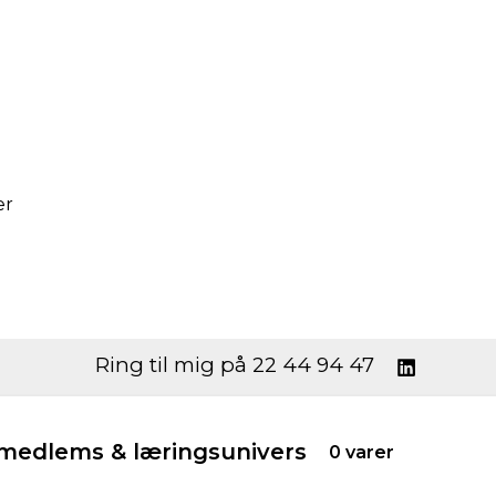
er
Ring til mig på 22 44 94 47
edlems & læringsunivers
0 varer