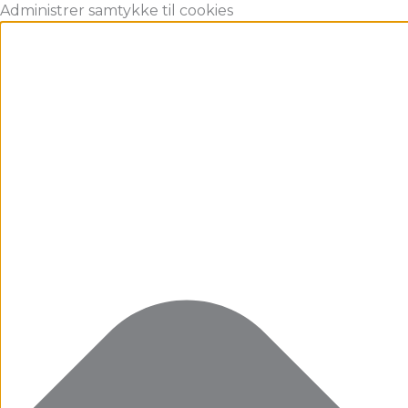
Gå
Marketing
Statistikker
Præferencer
Funktionsdygtig
Administrer samtykke til cookies
til
indholdet