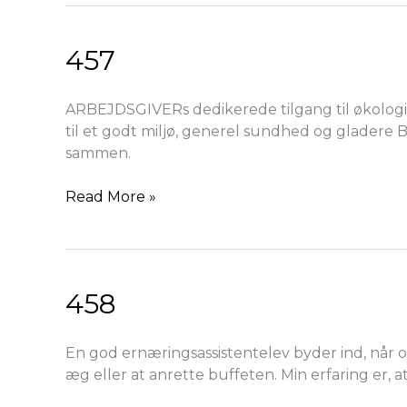
457
457
ARBEJDSGIVERs dedikerede tilgang til økologi e
til et godt miljø, generel sundhed og gladere
sammen.
Read More »
458
458
En god ernæringsassistentelev byder ind, når o
æg eller at anrette buffeten. Min erfaring er, 