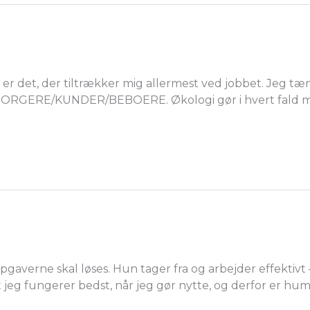
r det, der tiltrækker mig allermest ved jobbet. Jeg tæn
 BORGERE/KUNDER/BEBOERE. Økologi gør i hvert fald mig 
pgaverne skal løses. Hun tager fra og arbejder effektivt
at jeg fungerer bedst, når jeg gør nytte, og derfor er hu