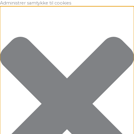
Gå
Marketing
Statistikker
Præferencer
Funktionsdygtig
Administrer samtykke til cookies
til
indholdet