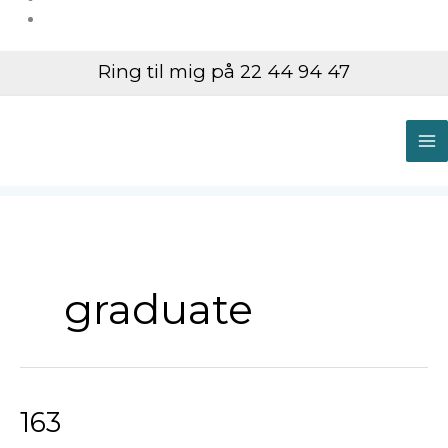
Ring til mig på 22 44 94 47
M
M
graduate
163
163