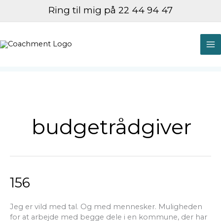
Gå
Ring til mig på 22 44 94 47
til
indholdet
M
M
budgetrådgiver
156
156
Jeg er vild med tal. Og med mennesker. Muligheden
for at arbejde med begge dele i en kommune, der har